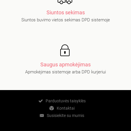
Siuntos sekimas
Siuntos buvimo vietos sekimas DPD sistemoje
Saugus apmokėjimas
Apmokėjimas sistemoje arba DPD kurjeriui
Parduotuvės taisyklės
Kontaktai
Susisiekite su mumis