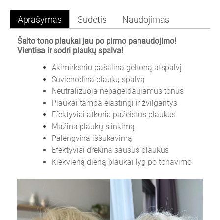
Aprašymas
Sudėtis
Naudojimas
Šalto tono plaukai jau po pirmo panaudojimo!
Vientisa ir sodri plaukų spalva!
Akimirksniu pašalina geltoną atspalvį
Suvienodina plaukų spalvą
Neutralizuoja nepageidaujamus tonus
Plaukai tampa elastingi ir žvilgantys
Efektyviai atkuria pažeistus plaukus
Mažina plaukų slinkimą
Palengvina iššukavimą
Efektyviai drėkina sausus plaukus
Kiekvieną dieną plaukai lyg po tonavimo