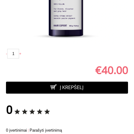
-
+
€40.00
Į KREPŠELĮ
0
0 įvertinimai
|
Parašyti įvertinimą