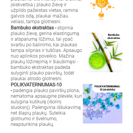
įsiskverbia į plauko žievę ir
užpildo pažeistas vietas, ramina
galvos odą, plaukai mažiau
veliasi, tampa glotnesni.
Bambuko ekstraktas -
stiprina
plauko žievę, gerina elastingumą
ir atsparumą lūžimui, tai ypač
svarbu po balinimo, kai plaukas
tampa silpnas ir tuščias. Apsaugo
nuo aplinkos poveikio. Mažina
plaukų lūžinėjimą ir šiaušimąsi -
bambuko ekstraktas padeda
sulyginti plauko paviršių, todėl
plaukai atrodo glotnesni.
POLIKVATERNIUMAS-10
-
padengia plauko paviršių plona,
nematoma apsaugine plėvele, kuri
sulygina kutikulę (išorinį
sluoksnį). Palengvina iššukavimą
net šlapių plaukų. Suteikia
glotnumo ir švelnumo,
neapsunkina plaukų.