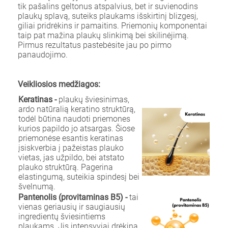
tik pašalins geltonus atspalvius, bet ir suvienodins
plaukų splavą, suteiks plaukams išskirtinį blizgesį,
giliai pridrėkins ir pamaitins. Priemonių komponentai
taip pat mažina plaukų slinkimą bei skilinėjimą.
Pirmus rezultatus pastebėsite jau po pirmo
panaudojimo.
Veikliosios medžiagos:
Keratinas -
plaukų šviesinimas,
ardo natūralią keratino struktūrą,
todėl būtina naudoti priemones
kurios papildo jo atsargas. Šiose
priemonėse esantis keratinas
įsiskverbia į pažeistas plauko
vietas, jas užpildo, bei atstato
plauko struktūrą. Pagerina
elastingumą, suteikia spindesį bei
švelnumą.
Pantenolis (provitaminas B5) -
tai
vienas geriausių ir saugiausių
ingredientų šviesintiems
plaukams. Jis intensyviai drėkina,