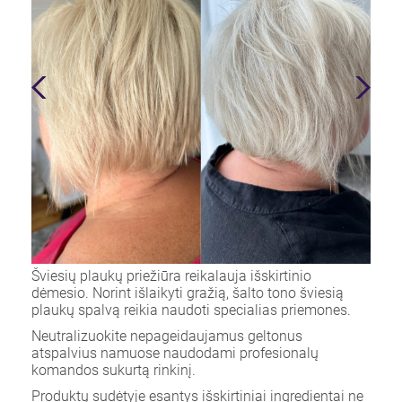
Šviesių plaukų priežiūra reikalauja išskirtinio
dėmesio. Norint išlaikyti gražią, šalto tono šviesią
plaukų spalvą reikia naudoti specialias priemones.
Neutralizuokite nepageidaujamus geltonus
atspalvius namuose naudodami profesionalų
komandos sukurtą rinkinį.
Produktų sudėtyje esantys išskirtiniai ingredientai ne