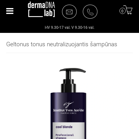
0
I-IV 9.30-17 val. V 9.30-16 val.
Geltonus tonus neutralizuojantis šampūnas